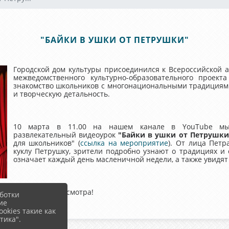
"БАЙКИ В УШКИ ОТ ПЕТРУШКИ"
Городской дом культуры присоединился к Всероссийской 
межведомственного культурно-образовательного проект
знакомство школьников с многонациональными традициями
и творческую детальность.
10 марта в 11.00 на нашем канале в YouTube мы 
развлекательный видеоурок
"Байки в ушки от Петрушк
для школьников" (
ссылка на мероприятие
). От лица Петр
куклу Петрушку, зрители подробно узнают о традициях и
означает каждый день масленичной недели, а также увидя
Приятного просмотра!
ботки
ие
okies такие как
тика".