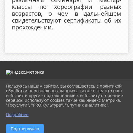
классы по хореографии разных
возрастов, о чем в дальнейшем
свидетельствуют сертификаты об их
прохождении.
Пользуясь нашим сайтом, вы соглашаетесь с политикой
2026 г. mugdk.ru
обработки персональных данных а также с тем что наш
Вход
веб-сайт и другие подключенные к веб-сайту сторонние
Карта сайта
сервисы используют cookies такие как Яндекс Метрика,
Политика обработки персональных данных
"Госуслуги", "PRO.Культура", "Спутник аналитика".
Подробнее
Сделано на KubCMS
Разработка и поддержка
Подтверждаю