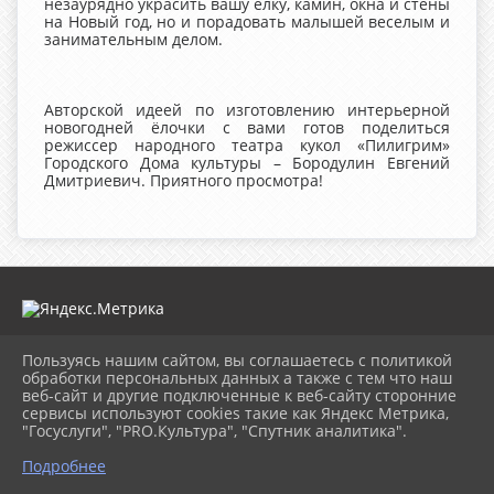
незаурядно украсить вашу елку, камин, окна и стены
на Новый год, но и порадовать малышей веселым и
занимательным делом.
Авторской идеей по изготовлению интерьерной
новогодней ёлочки с вами готов поделиться
режиссер народного театра кукол «Пилигрим»
Городского Дома культуры – Бородулин Евгений
Дмитриевич. Приятного просмотра!
Пользуясь нашим сайтом, вы соглашаетесь с политикой
2026 г. mugdk.ru
обработки персональных данных а также с тем что наш
Вход
веб-сайт и другие подключенные к веб-сайту сторонние
Карта сайта
сервисы используют cookies такие как Яндекс Метрика,
Политика обработки персональных данных
"Госуслуги", "PRO.Культура", "Спутник аналитика".
Подробнее
Сделано на KubCMS
Разработка и поддержка