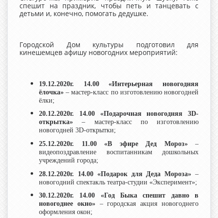
спешит на праздник, чтобы петь и танцевать с
детьми и, конечно, помогать дедушке.
Городской Дом культуры подготовил для
кинешемцев афишу новогодних мероприятий:
19.12.2020г. 14.00
«Интерьерная новогодняя
ёлочка»
– мастер-класс по изготовлению новогодней
ёлки;
20.12.2020г. 14.00
«Подарочная новогодняя 3
D
-
открытка»
– мастер-класс по изготовлению
новогодней 3D
-открытки;
25.12.2020г. 11.00
«В эфире Дед Мороз»
–
видеопоздравление воспитанникам дошкольных
учреждений города;
28.12.2020г. 14.00
«Подарок для Деда Мороза»
–
новогодний спектакль театра-студии «Эксперимент»;
30.12.2020г. 14.00
«Год Быка спешит давно в
новогоднее окно»
– городская акция новогоднего
оформления окон;