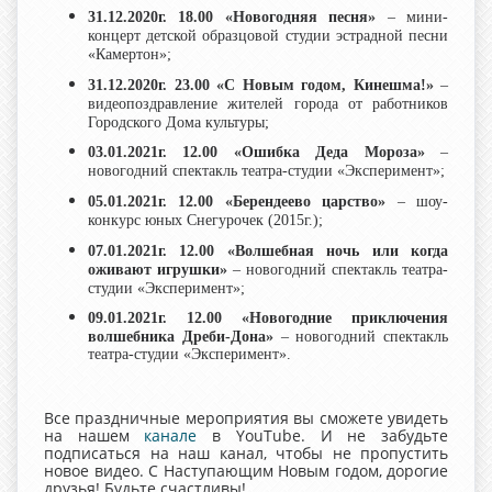
31.12.2020г. 18.00
«Новогодняя песня»
– мини-
концерт детской образцовой студии эстрадной песни
«Камертон»;
31.12.2020г. 23.00
«С Новым годом, Кинешма!»
–
видеопоздравление жителей города от работников
Городского Дома культуры;
03.01.2021г. 12.00
«Ошибка Деда Мороза»
–
новогодний спектакль театра-студии «Эксперимент»;
05.01.2021г. 12.00
«Берендеево царство»
– шоу-
конкурс юных Снегурочек (2015г.);
07.01.2021г. 12.00
«Волшебная ночь или когда
оживают игрушки»
– новогодний спектакль театра-
студии «Эксперимент»;
09.01.2021г. 12.00
«Новогодние приключения
волшебника Дреби-Дона»
– новогодний спектакль
театра-студии «Эксперимент».
Все праздничные мероприятия вы сможете увидеть
на нашем
канале
в YouTube. И не забудьте
подписаться на наш канал, чтобы не пропустить
новое видео. С Наступающим Новым годом, дорогие
друзья! Будьте счастливы!