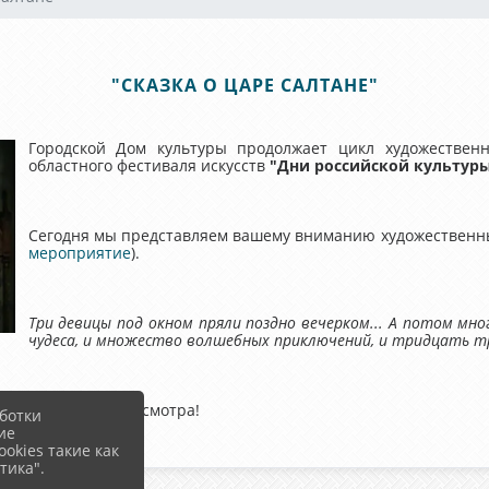
"СКАЗКА О ЦАРЕ САЛТАНЕ"
Городской Дом культуры продолжает цикл художестве
областного фестиваля искусств
"Дни российской культур
Сегодня мы представляем вашему вниманию художественн
мероприятие
).
Три девицы под окном пряли поздно вечерком... А потом мног
чудеса, и множество волшебных приключений, и тридцать три
Приятного просмотра!
ботки
ие
okies такие как
тика".