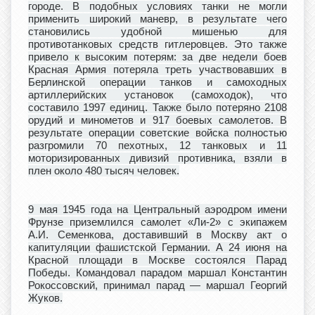
городе. В подобных условиях танки не могли
применить широкий маневр, в результате чего
становились удобной мишенью для
противотанковых средств гитлеровцев. Это также
привело к высоким потерям: за две недели боев
Красная Армия потеряла треть участвовавших в
Берлинской операции танков и самоходных
артиллерийских установок (самоходок), что
составило 1997 единиц. Также было потеряно 2108
орудий и минометов и 917 боевых самолетов. В
результате операции советские войска полностью
разгромили 70 пехотных, 12 танковых и 11
моторизированных дивизий противника, взяли в
плен около 480 тысяч человек.
9 мая 1945 года на Центральный аэродром имени
Фрунзе приземлился самолет «Ли-2» с экипажем
А.И. Семенкова, доставивший в Москву акт о
капитуляции фашистской Германии
. А 24 июня на
Красной площади в Москве состоялся Парад
Победы
. Командовал парадом маршал Константин
Рокоссовский
, принимал парад — маршал Георгий
Жуков
.