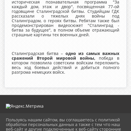
историческая познавательная программа "За
каждый дом, этаж и двор", посвященная 77-ой
годовщине Сталинградской битвы. Студийцам ГДК
рассказали о тяжелых днях войны под
Сталинградом, о героях битвы. Ребятам также был
продемонстрирован видеосюжет "Сталинград -
битва за будущее", в полном объеме отражающий
страшные картины тех военных дней.
Сталинградская битва –
одно из самых важных
сражений Второй мировой войны,
победа в
котором позволила советским войскам переломить
весь ход боевых действий и добиться полного
разгрома немецких войск.
Пользуясь нашим сайтом, вы соглашаетесь с политикой
2026 г. mugdk.ru
обработки персональных данных а также с тем что наш
Вход
веб-сайт и другие подключенные к веб-сайту сторонние