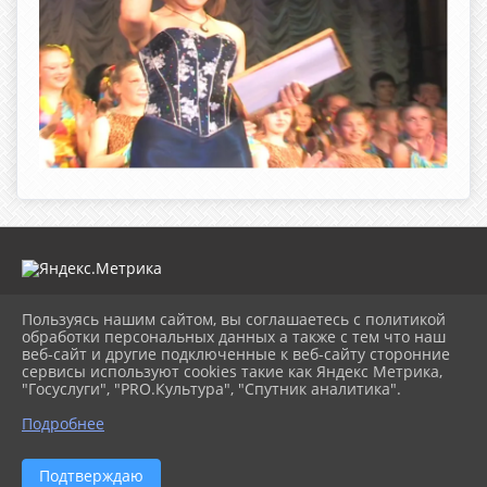
Пользуясь нашим сайтом, вы соглашаетесь с политикой
2026 г. mugdk.ru
обработки персональных данных а также с тем что наш
Вход
веб-сайт и другие подключенные к веб-сайту сторонние
Карта сайта
сервисы используют cookies такие как Яндекс Метрика,
Политика обработки персональных данных
"Госуслуги", "PRO.Культура", "Спутник аналитика".
Подробнее
Сделано на KubCMS
Разработка и поддержка
Подтверждаю