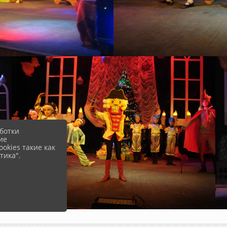
ботки
ие
okies такие как
тика".