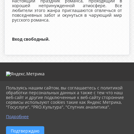
настоящий праздник романса, проходящий в
хорошей непринужденной атмосфере. Все
любители этого жанра приглашаются отвлечься от
повседневных забот и окунуться в чарующий мир
русского романса.
Вход свободный.
Пользуясь нашим сайтом, вы соглашаетесь с политикой
2026 г. mugdk.ru
обработки персональных данных а также с тем что наш
Вход
веб-сайт и другие подключенные к веб-сайту сторонние
Карта сайта
сервисы используют cookies такие как Яндекс Метрика,
Политика обработки персональных данных
"Госуслуги", "PRO.Культура", "Спутник аналитика".
Подробнее
Сделано на KubCMS
Разработка и поддержка
Подтверждаю