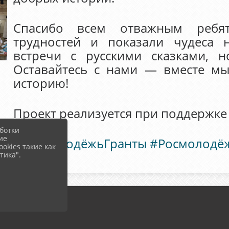
Спасибо всем отважным ребя
трудностей и показали чудеса 
встречи с русскими сказками, 
Оставайтесь с нами — вместе м
историю!
Проект реализуется при поддержк
ботки
ие
#РосмолодёжьГранты
#Росмолодё
okies такие как
тика".