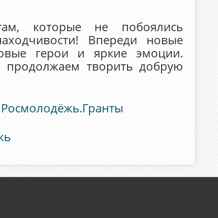
там, которые не побоялись
находчивости! Впереди новые
новые герои и яркие эмоции.
ы продолжаем творить добрую
е
Росмолодёжь.Гранты
жь