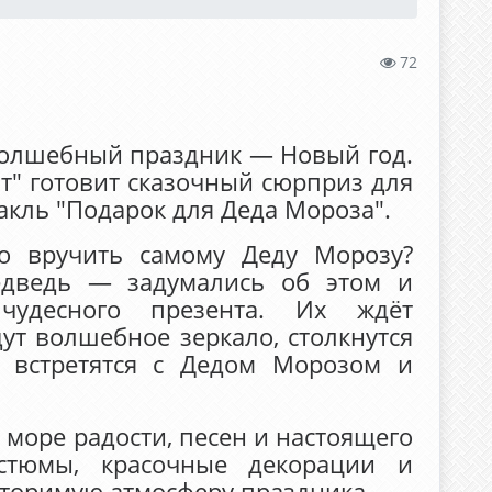
72
олшебный праздник — Новый год.
т" готовит сказочный сюрприз для
кль "Подарок для Деда Мороза".
о вручить самому Деду Морозу?
дведь — задумались об этом и
чудесного презента. Их ждёт
ут волшебное зеркало, столкнутся
е встретятся с Дедом Морозом и
 море радости, песен и настоящего
остюмы, красочные декорации и
торимую атмосферу праздника.