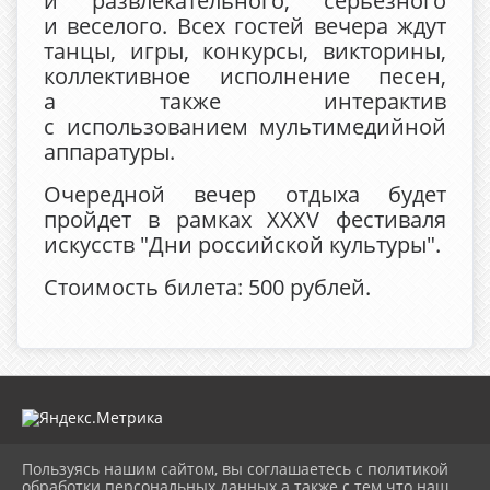
и развлекательного, серьезного
и веселого. Всех гостей вечера ждут
танцы, игры, конкурсы, викторины,
коллективное исполнение песен,
а также интерактив
с использованием мультимедийной
аппаратуры.
Очередной вечер отдыха будет
пройдет в рамках XXXV фестиваля
искусств "Дни российской культуры".
Стоимость билета: 500 рублей.
Пользуясь нашим сайтом, вы соглашаетесь с политикой
2026 г. mugdk.ru
обработки персональных данных а также с тем что наш