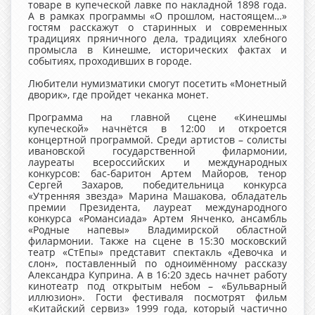
товаре в купеческой лавке по накладной 1898 года.
А в рамках программы «О прошлом, настоящем…»
гостям расскажут о старинных и современных
традициях пряничного дела, традициях хлебного
промысла в Кинешме, исторических фактах и
событиях, проходивших в городе.
Любители нумизматики смогут посетить «Монетный
дворик», где пройдет чеканка монет.
Программа на главной сцене «Кинешмы
купеческой» начнётся в 12:00 и откроется
концертной программой. Среди артистов – солисты
ивановской государственной филармонии,
лауреаты всероссийских и международных
конкурсов: бас-баритон Артем Майоров, тенор
Сергей Захаров, победительница конкурса
«Утренняя звезда» Марина Машакова, обладатель
премии Президента, лауреат международного
конкурса «Романсиада» Артем Янченко, ансамбль
«Родные напевы» Владимирской областной
филармонии. Также на сцене в 15:30 московский
театр «СтЕпы» представит спектакль «Девочка и
слон», поставленный по одноимённому рассказу
Александра Куприна. А в 16:20 здесь начнет работу
кинотеатр под открытым небом – «Бульварный
иллюзион». Гости фестиваля посмотрят фильм
«Китайский сервиз» 1999 года, который частично