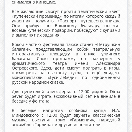
снимался в Кинешме.
Все желающие смогут пройти тематический квест
«Купеческий променад», по итогам которого каждый
участник получить «Паспорт путешественника».
Они пройдут по Волжскому бульвару, посетят
восемь купеческих подворий, побеседуют с купцами
и выполнят их задания.
Яркой частью фестиваля также станет «Петрушкин
балаган», представляющий собой театральную
интерактивную площадку в стиле уличного
балагана. Свою программу он развернет у
драматического театра имени Александра
Островского. Здесь дети смогут поиграть в игры,
посмотреть на выставку кукол, а ещё увидеть
моноспектакль «Гуси-лебеди» по одноимённой
русской народной сказке.
Для ценителей атмосферы: с 12:00 диджей Dima
Sever будет играть эксклюзивный сет на виниле в
беседке у фонтана.
В беседке напротив особняка купца И.А.
Миндовского с 12.00 будет звучать классическая
музыка, выступят трио «Гармония», народный
ансамбль «Горлица» и другие исполнители