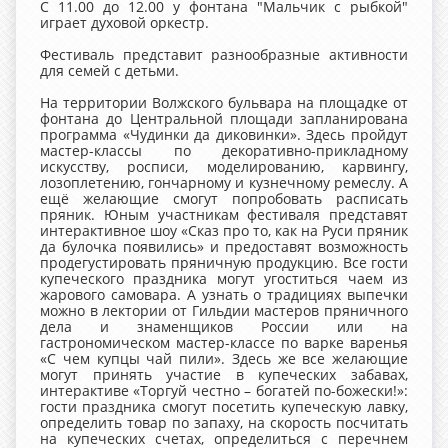
С 11.00 до 12.00 у фонтана "Мальчик с рыбкой"
играет духовой оркестр.
Фестиваль представит разнообразные активности
для семей с детьми.
На территории Волжского бульвара на площадке от
фонтана до Центральной площади запланирована
программа «Чудинки да диковинки». Здесь пройдут
мастер-классы по декоративно-прикладному
искусству, росписи, моделированию, карвингу,
лозоплетению, гончарному и кузнечному ремеслу. А
ещё желающие смогут попробовать расписать
пряник. Юным участникам фестиваля представят
интерактивное шоу «Сказ про то, как на Руси пряник
да булочка появились» и предоставят возможность
продегустировать пряничную продукцию. Все гости
купеческого праздника могут угоститься чаем из
жарового самовара. А узнать о традициях выпечки
можно в лектории от Гильдии мастеров пряничного
дела и знаменщиков России или на
гастрономическом мастер-классе по варке варенья
«С чем купцы чай пили». Здесь же все желающие
могут принять участие в купеческих забавах,
интерактиве «Торгуй честно – богатей по-божески!»:
гости праздника смогут посетить купеческую лавку,
определить товар по запаху, на скорость посчитать
на купеческих счетах, определиться с перечнем