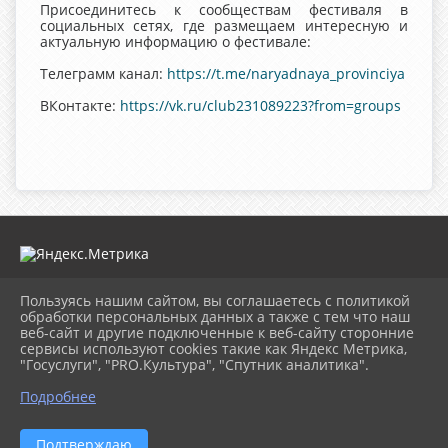
Присоединитесь к сообществам фестиваля в
социальных сетях, где размещаем интересную и
актуальную информацию о фестивале:
Телеграмм канал:
https://t.me/naryadnaya_provinciya
ВКонтакте:
https://vk.ru/club231089223?from=groups
Пользуясь нашим сайтом, вы соглашаетесь с политикой
2026 г. mugdk.ru
обработки персональных данных а также с тем что наш
Вход
веб-сайт и другие подключенные к веб-сайту сторонние
Карта сайта
сервисы используют cookies такие как Яндекс Метрика,
Политика обработки персональных данных
"Госуслуги", "PRO.Культура", "Спутник аналитика".
Подробнее
Сделано на KubCMS
Разработка и поддержка
Подтверждаю