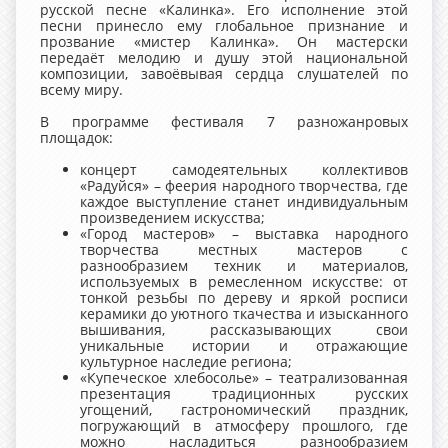
русской песне «Калинка». Его исполнение этой
песни принесло ему глобальное признание и
прозвание «мистер Калинка». Он мастерски
передаёт мелодию и душу этой национальной
композиции, завоёвывая сердца слушателей по
всему миру.
В программе фестиваля 7 разножанровых
площадок:
концерт самодеятельных коллективов
«Радуйся» – феерия народного творчества, где
каждое выступление станет индивидуальным
произведением искусства;
«Город мастеров» – выставка народного
творчества местных мастеров с
разнообразием техник и материалов,
используемых в ремесленном искусстве: от
тонкой резьбы по дереву и яркой росписи
керамики до уютного ткачества и изысканного
вышивания, рассказывающих свои
уникальные истории и отражающие
культурное наследие региона;
«Купеческое хлебосолье» – театрализованная
презентация традиционных русских
угощений, гастрономический праздник,
погружающий в атмосферу прошлого, где
можно насладиться разнообразием