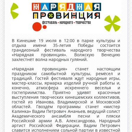
В Кинешме 19 июля в 12:00 в парке культуры и
отдыха имени 35-летия Победы состоится
грандиозный фестиваль народного творчества
«Нарядная провинция». Волжскую Венецию
захлестнёт волна народных гуляний.
«Нарядная провинция» станет настоящим
праздником самобытной культуры, ремёсел и
традиций. Гостей фестиваля ждут народные игры,
мастер-классы, ярмарка изделий ручной работы и,
конечно, атмосфера искреннего веселья и
гостеприимства. Приятно удивят красочные
выступления творческих кинешемских коллективов,
гостей из Иванова, Владимирской и Московской
областей. Гвоздём программы станет «мистер
Калинка» Вадим Петрович Ананьев, ведущий солист
Академического ансамбля песни и пляски
Российской армии А.В. Александрова, Народный
артист Российской Федерации. Вадим Петрович
славится исполнением сольной партии в известной