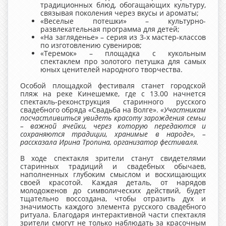
традиционных блюд, обогащающих культуру,
связывая поколения через вкусы и ароматы;
«Веселые потешки» – культурно-
развлекательная программа для детей;
«На загляденье» – серия из 3-х мастер-классов
по изготовлению сувениров;
«Теремок» – площадка с кукольным
спектаклем про золотого петушка для самых
юных ценителей народного творчества.
Особой площадкой фестиваля станет городской
пляж на реке Кинешемке, где с 13.00 начнется
спектакль-реконструкция старинного русского
свадебного обряда «Свадьба на Волге».
«Участникам
посчастливиться увидеть красоту зарождения семьи
–
важной ячейки, через которую передаются и
сохраняются традиции, хранимые в народе»,
–
рассказала Ирина Тропина, организатор фестиваля.
В ходе спектакля зрители станут свидетелями
старинных традиций и свадебных обычаев,
наполненных глубоким смыслом и восхищающих
своей красотой. Каждая деталь, от нарядов
молодоженов до символических действий, будет
тщательно воссоздана, чтобы отразить дух и
значимость каждого элемента русского свадебного
ритуала. Благодаря интерактивной части спектакля
зрители смогут не только наблюдать за красочным