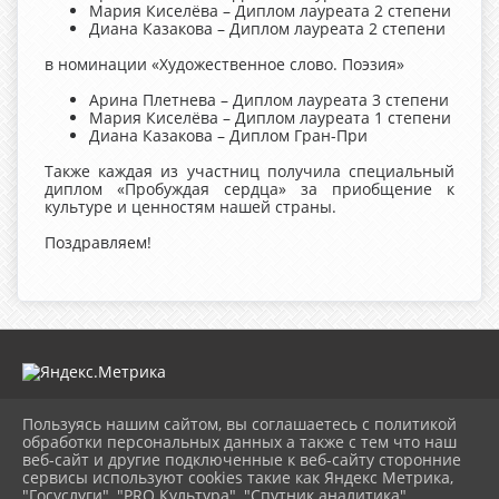
Мария Киселёва – Диплом лауреата 2 степени
Диана Казакова – Диплом лауреата 2 степени
в номинации «Художественное слово. Поэзия»
Арина Плетнева – Диплом лауреата 3 степени
Мария Киселёва – Диплом лауреата 1 степени
Диана Казакова – Диплом Гран-При
Также каждая из участниц получила специальный
диплом «Пробуждая сердца» за приобщение к
культуре и ценностям нашей страны.
Поздравляем!
Пользуясь нашим сайтом, вы соглашаетесь с политикой
2026 г. mugdk.ru
обработки персональных данных а также с тем что наш
Вход
веб-сайт и другие подключенные к веб-сайту сторонние
Карта сайта
сервисы используют cookies такие как Яндекс Метрика,
Политика обработки персональных данных
"Госуслуги", "PRO.Культура", "Спутник аналитика".