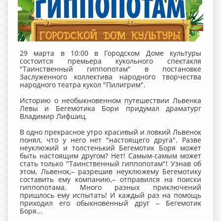
29 марта в 10:00 в Городском Доме культуры
состоится премьера кукольного спектакля
"Таинственный гиппопотам" в постановке
Заслуженного коллектива народного творчества
народного театра кукол "Пилигрим".
Историю о необыкновенном путешествии Львенка
Левы и Бегемотика Бори придумал драматург
Владимир Лифшиц.
В одно прекрасное утро красивый и ловкий Львенок
понял, что у него нет "настоящего друга". Разве
неуклюжий и толстенький Бегемотик Боря может
быть настоящим другом? Нет! Самым-самым может
стать только "Таинственный гиппопотам"! Узнав об
этом, Львенок,– разрешив неуклюжему Бегемотику
составить ему компанию,– отправился на поиски
гиппопотама. Много разных приключений
пришлось ему испытать! И каждый раз на помощь
приходил его обыкновенный друг – Бегемотик
Боря...