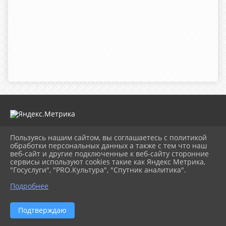
Пользуясь нашим сайтом, вы соглашаетесь с политикой
2026 г. mugdk.ru
обработки персональных данных а также с тем что наш
Вход
веб-сайт и другие подключенные к веб-сайту сторонние
Карта сайта
сервисы используют cookies такие как Яндекс Метрика,
Политика обработки персональных данных
"Госуслуги", "PRO.Культура", "Спутник аналитика".
Подробнее
Сделано на KubCMS
Разработка и поддержка
Подтверждаю