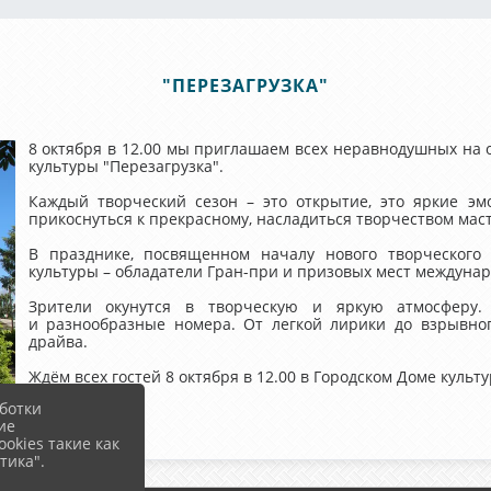
"ПЕРЕЗАГРУЗКА"
8 октября в 12.00 мы приглашаем всех неравнодушных на о
культуры "Перезагрузка".
Каждый творческий сезон – это открытие, это яркие эм
прикоснуться к прекрасному, насладиться творчеством мас
В празднике, посвященном началу нового творческого
культуры – обладатели Гран-при и призовых мест междунар
Зрители окунутся в творческую и яркую атмосферу
и разнообразные номера. От легкой лирики до взрывног
драйва.
Ждём всех гостей 8 октября в 12.00 в Городском Доме культу
ботки
ие
okies такие как
тика".