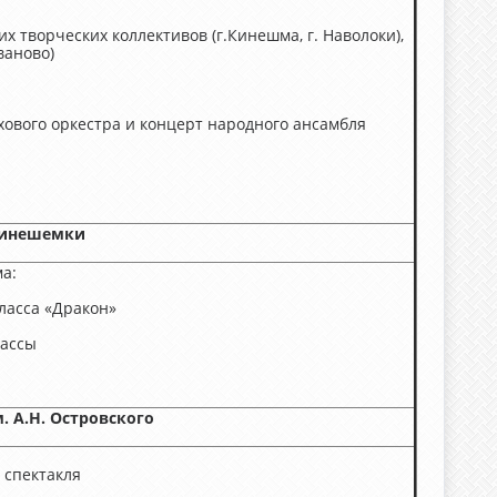
ких творческих коллективов (г.Кинешма, г. Наволоки),
ваново)
хового оркестра и концерт народного ансамбля
Кинешемки
а:
ласса «Дракон»
лассы
. А.Н. Островского
 спектакля