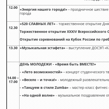
12.00
«Энергия нашего города!» -
праздничное шествие 
города
«520 СЛАВНЫХ ЛЕТ»
- торжественное открытие Дня
12.30
Торжественное открытие XXXIV Всероссийского
Открытие соревнований на Кубок России по гре
13.30
«Музыкальная эстафета» -
выступление ДОСЭП «К
ДЕНЬ МОЛОДЕЖИ - «Время быть ВМЕСТЕ!»
- «Лето возможностей» -
концерт студенческого т
14.00 –
- «Весело – и точка!»
- молодежный развлекательн
17.00
- «Танцуем в стиле Zumba»
– мастер-класс фитнес-к
- «На одной волне»
- музыкальное поздравление о