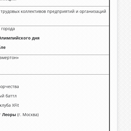
трудовых коллективов предприятий и организаций
 города
 Олимпийского дня
бле
амертон»
ворчества
ый баттл
луба XFit
т
Леоры
(г. Москва)