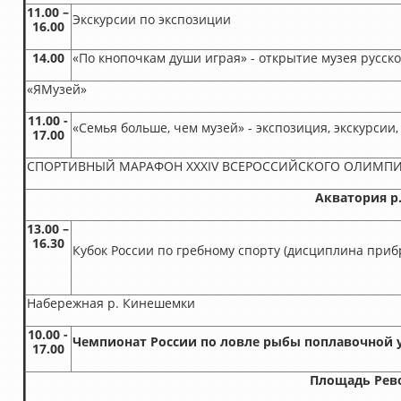
11.00 –
Экскурсии по экспозиции
16.00
14.00
«По кнопочкам души играя» - открытие музея русск
«ЯМузей»
11.00 -
«Семья больше, чем музей» - экспозиция, экскурси
17.00
СПОРТИВНЫЙ МАРАФОН XXXIV ВСЕРОССИЙСКОГО ОЛИМП
Акватория р
13.00 –
16.30
Кубок России по гребному спорту (дисциплина приб
Набережная р. Кинешемки
10.00 -
Чемпионат России по ловле рыбы поплавочной 
17.00
Площадь Рев