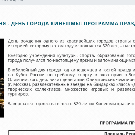
НЯ - ДЕНЬ ГОРОДА КИНЕШМЫ: ПРОГРАММА ПРА
День рождения одного из красивейших городов страны 
историей, которому в этом году исполняется 520 лет, – на
Ежегодно учреждения культуры, спорта, образования го
города получился по-настоящему ярким и запоминающимся
В юбилейный для города год кинешемцев и гостей праздн
на Кубок России по гребному спорту в акватории р.Во
Олимпийского дня, визит делегации Олимпийских чемпион
(г. Москва), развлекательные заезды на байдарках класса 
творческих коллективов, множество игровых и развлек
турниров.
Завершатся торжества в честь 520-летия Кинешмы красочн
ПРОГРАММА П
Площадь Рев