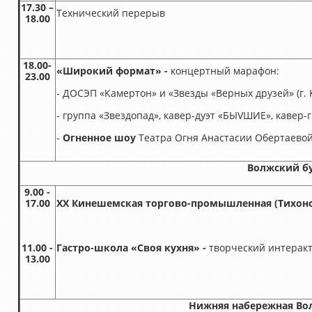
17.30 –
Технический перерыв
18.00
18.00-
«Широкий формат» -
концертный марафон:
23.00
- ДОСЭП «Камертон» и «Звезды «Верных друзей» (г.
- группа «Звездопад», кавер-дуэт «БЫVШИЕ», кавер
-
Огненное шоу
Театра Огня Анастасии Обертаевой 
Волжский б
9.00 -
17.00
XX Кинешемская торгово
-
промышленная (Тихоно
11.00 -
Гастро-школа «Своя кухня» -
творческий интерак
13.00
Нижняя набережная Во