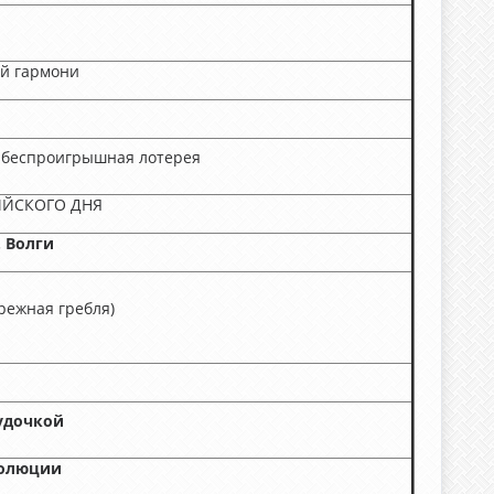
ой гармони
и, беспроигрышная лотерея
ИЙСКОГО ДНЯ
. Волги
режная гребля)
удочкой
олюции