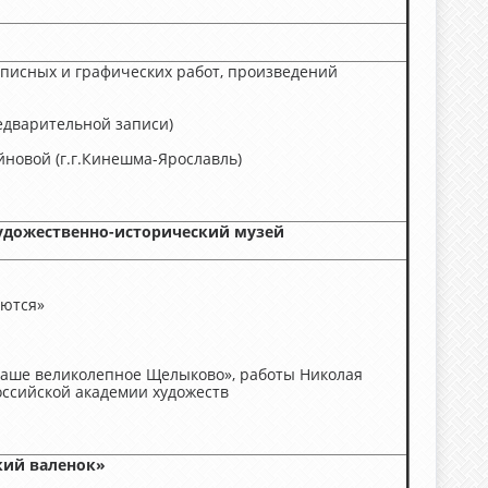
писных и графических работ, произведений
редварительной записи)
новой (г.г.Кинешма-Ярославль)
удожественно-исторический музей
аются»
«Наше великолепное Щелыково», работы Николая
оссийской академии художеств
ий валенок»