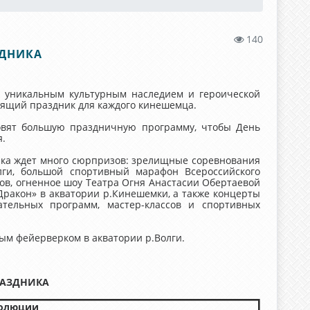
140
ЗДНИКА
с уникальным культурным наследием и героической
стоящий праздник для каждого кинешемца.
товят большую праздничную программу, чтобы День
.
ика ждет много сюрпризов: зрелищные соревнования
лги, большой спортивный марафон Всероссийского
ов, огненное шоу Театра Огня Анастасии Обертаевой
«Дракон» в акватории р.Кинешемки, а также концерты
ательных программ, мастер-классов и спортивных
ым фейерверком в акватории р.Волги.
РАЗДНИКА
олюции