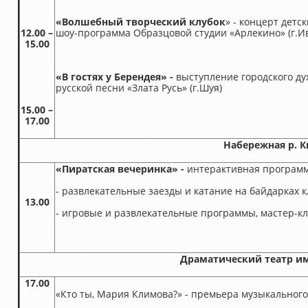
«Волшебный творческий клубок
» - концерт детс
12.00 –
шоу-программа Образцовой студии «Арлекино» (г.И
15.00
«В гостях у Берендея» -
выступление городского ду
русской песни «Злата Русь» (г.Шуя)
15.00 –
17.00
Набережная р. 
«Пиратская вечеринка» -
интерактивная программ
- развлекательные заезды и катание на байдарках к
13.00
- игровые и развлекательные программы, мастер-к
Драматический театр им
17.00
«Кто ты, Мария Климова?» - премьера музыкального