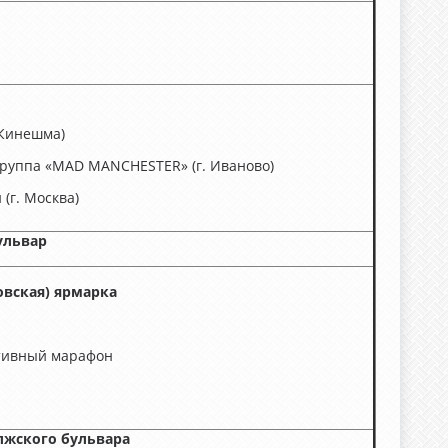
 Кинешма)
-группа «MAD MANCHESTER» (г. Иваново)
(г. Москва)
ульвар
вская) ярмарка
тивный марафон
лжского бульвара