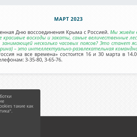
МАРТ 2023
щенная Дню воссоединения Крыма с Россией.
Мы живём в
ые красивые восходы и закаты, самые величественные ле
, занимающей несколько часовых поясов? Это станет яс
икторина) – это интеллектуально-развлекательная команд
оссия на все времена» состоится 16 и 30 марта в 14.0
фонам: 3-35-80, 3-65-76.
ботки
ие
okies такие как
тика".