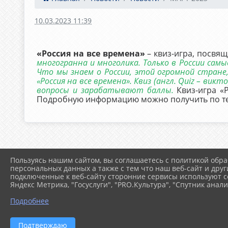
10.03.2023 11:39
«Россия на все времена»
– квиз-игра, посвя
многогранна и многолика. Только в России сам
Что мы знаем о России, этой огромной стране
«Россия на все времена». Квиз (англ. Quiz – в
вопросы и зарабатывают баллы.
Квиз-игра «Р
Подробную информацию можно получить по теле
Пользуясь нашим сайтом, вы соглашаетесь с политикой обра
персональных данных а также с тем что наш веб-сайт и друг
подключенные к веб-сайту сторонние сервисы используют co
Яндекс Метрика, "Госуслуги", "PRO.Культура", "Спутник анали
Подробнее
Подтверждаю