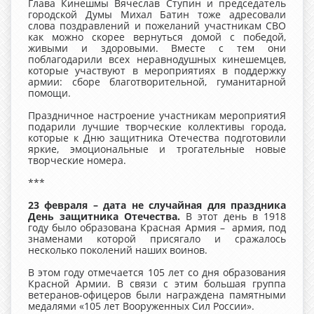
Глава Кинешмы Вячеслав Ступин и председатель
городской Думы Михал Батин тоже адресовали
слова поздравлений и пожеланий участникам СВО
как можно скорее вернуться домой с победой,
живыми и здоровыми. Вместе с тем они
поблагодарили всех неравнодушных кинешемцев,
которые участвуют в мероприятиях в поддержку
армии: сборе благотворительной, гуманитарной
помощи.
Праздничное настроение участникам мероприятиЯ
подарили лучшие творческие коллективы города,
которые к Дню защитника Отечества подготовили
яркие, эмоциональные и трогательные новые
творческие номера.
***
23 февраля – дата не случайная для праздника
День защитника Отечества.
В этот день в 1918
году было образована Красная Армия – армия, под
знаменами которой присягало и сражалось
несколько поколений наших воинов.
В этом году отмечается 105 лет со дня образования
Красной Армии. В связи с этим большая группа
ветеранов-офицеров были награждена памятными
медалями «105 лет Вооруженных Сил России».