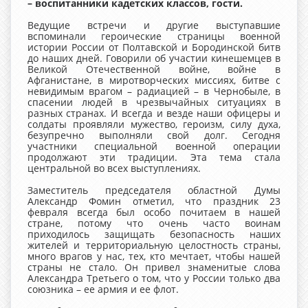
– воспитанники кадетских классов, гости.
Ведущие встречи и другие выступавшие
вспоминали героические страницы военной
истории России от Полтавской и Бородинской битв
до наших дней. Говорили об участии кинешемцев в
Великой Отечественной войне, войне в
Афганистане, в миротворческих миссиях, битве с
невидимым врагом – радиацией – в Чернобыле, в
спасении людей в чрезвычайных ситуациях в
разных странах. И всегда и везде наши офицеры и
солдаты проявляли мужество, героизм, силу духа,
безупречно выполняли свой долг. Сегодня
участники специальной военной операции
продолжают эти традиции. Эта тема стала
центральной во всех выступлениях.
Заместитель председателя областной Думы
Александр Фомин отметил, что праздник 23
февраля всегда был особо почитаем в нашей
стране, потому что очень часто воинам
приходилось защищать безопасность наших
жителей и территориальную целостность страны,
много врагов у нас, тех, кто мечтает, чтобы нашей
страны не стало. Он привел знаменитые слова
Александра Третьего о том, что у России только два
союзника – ее армия и ее флот.