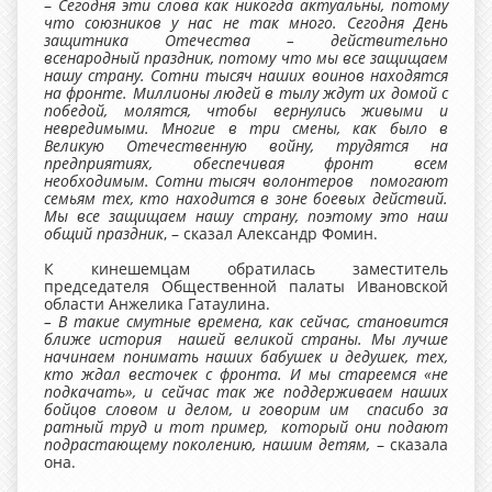
–
Сегодня эти слова как никогда актуальны, потому
что союзников у нас не так много. Сегодня День
защитника Отечества – действительно
всенародный праздник, потому что мы все защищаем
нашу страну. Сотни тысяч наших воинов находятся
на фронте. Миллионы людей в тылу ждут их домой с
победой, молятся, чтобы вернулись живыми и
невредимыми. Многие в три смены, как было в
Великую Отечественную войну, трудятся на
предприятиях, обеспечивая фронт всем
необходимым. Сотни тысяч волонтеров помогают
семьям тех, кто находится в зоне боевых действий.
Мы все защищаем нашу страну, поэтому это наш
общий праздник
, – сказал Александр Фомин.
К кинешемцам обратилась заместитель
председателя Общественной палаты Ивановской
области Анжелика Гатаулина.
– В такие смутные времена, как сейчас, становится
ближе история нашей великой страны. Мы лучше
начинаем понимать наших бабушек и дедушек, тех,
кто ждал весточек с фронта. И мы стареемся «не
подкачать», и сейчас так же поддерживаем наших
бойцов словом и делом, и говорим им спасибо за
ратный труд и тот пример,
который они подают
подрастающему поколению, нашим детям,
– сказала
она.