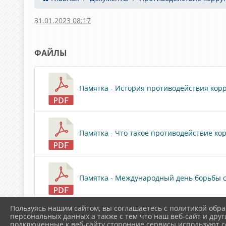
31.01.2023 08:17
ФАЙЛЫ
Памятка - История противодействия корру
Памятка - Что такое противодействие кор
Памятка - Международный день борьбы с 
Пользуясь нашим сайтом, вы соглашаетесь с политикой обра
Скачать все
персональных данных а также с тем что наш веб-сайт и друг
подключенные к веб-сайту сторонние сервисы используют co