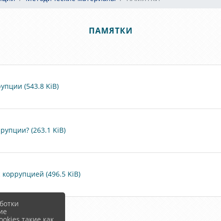
ПАМЯТКИ
пции (543.8 KiB)
рупции? (263.1 KiB)
коррупцией (496.5 KiB)
ботки
ие
okies такие как