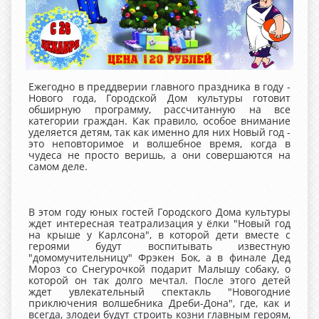
Ежегодно в преддверии главного праздника в году -
Нового года, Городской Дом культуры готовит
обширную программу, рассчитанную на все
категории граждан. Как правило, особое внимание
уделяется детям, так как именно для них Новый год -
это неповторимое и волшебное время, когда в
чудеса не просто веришь, а они совершаются на
самом деле.
В этом году юных гостей Городского Дома культуры
ждет интересная театрализация у ёлки "Новый год
на крыше у Карлсона", в которой дети вместе с
героями будут воспитывать известную
"домомучительницу" Фрэкен Бок, а в финале Дед
Мороз со Снегурочкой подарит Малышу собаку, о
которой он так долго мечтал. После этого детей
ждет увлекательный спектакль "Новогодние
приключения волшебника Дреби-Дона", где, как и
всегда, злодеи будут строить козни главным героям,