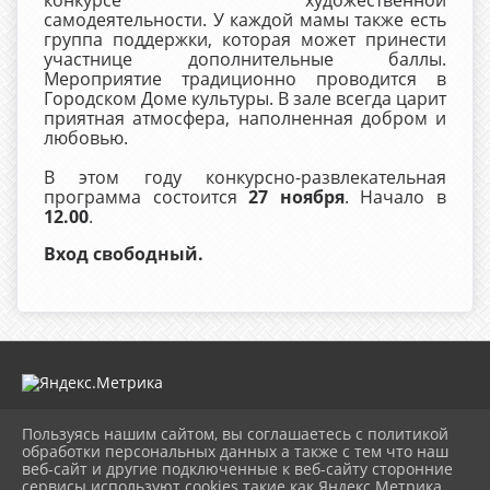
конкурсе художественной
самодеятельности. У каждой мамы также есть
группа поддержки, которая может принести
участнице дополнительные баллы.
Мероприятие традиционно проводится в
Городском Доме культуры. В зале всегда царит
приятная атмосфера, наполненная добром и
любовью.
В этом году конкурсно-развлекательная
программа состоится
27 ноября
. Начало в
12.00
.
Вход свободный.
Пользуясь нашим сайтом, вы соглашаетесь с политикой
2026 г. mugdk.ru
обработки персональных данных а также с тем что наш
Вход
веб-сайт и другие подключенные к веб-сайту сторонние
Карта сайта
сервисы используют cookies такие как Яндекс Метрика,