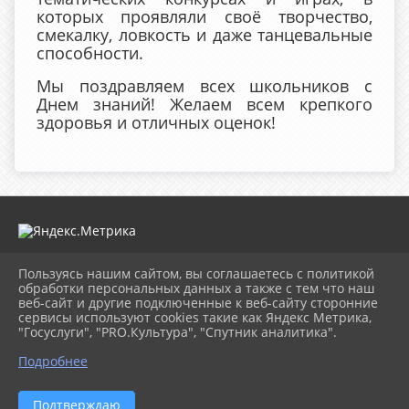
которых проявляли своё творчество,
смекалку, ловкость и даже танцевальные
способности.
Мы поздравляем всех школьников с
Днем знаний! Желаем всем крепкого
здоровья и отличных оценок!
Пользуясь нашим сайтом, вы соглашаетесь с политикой
2026 г. mugdk.ru
обработки персональных данных а также с тем что наш
Вход
веб-сайт и другие подключенные к веб-сайту сторонние
Карта сайта
сервисы используют cookies такие как Яндекс Метрика,
Политика обработки персональных данных
"Госуслуги", "PRO.Культура", "Спутник аналитика".
Подробнее
Сделано на KubCMS
Разработка и поддержка
Подтверждаю