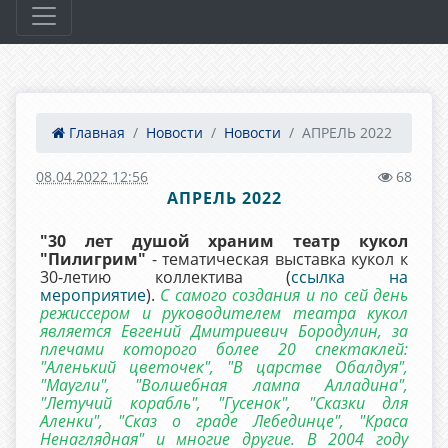
Главная
Новости
Новости
АПРЕЛЬ 2022
08.04.2022 12:56
68
АПРЕЛЬ 2022
"30 лет душой храним театр кукол
"Пилигрим"
- тематическая выставка кукол к
30-летию коллектива (
ссылка на
мероприятие
).
С самого создания и по сей день
режиссером и руководителем театра кукол
является Евгений Дмитриевич Бородулин, за
плечами которого более 20 спектаклей:
"Аленький цветочек", "В царстве Обалдуя",
"Маугли", "Волшебная лампа Алладина",
"Летучий корабль", "Гусенок", "Сказки для
Аленки", "Сказ о граде Лебединце", "Краса
Ненаглядная" и многие другие. В 2004 году