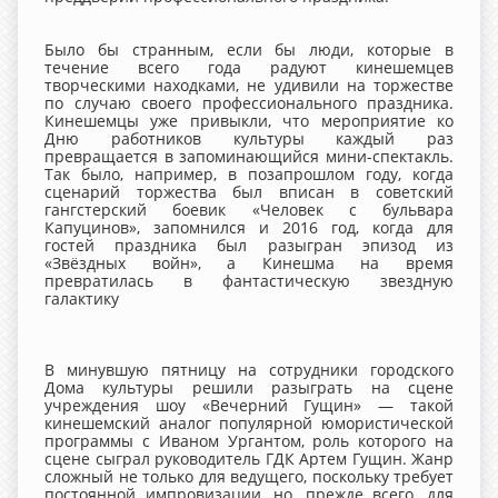
Было бы странным, если бы люди, которые в
течение всего года радуют кинешемцев
творческими находками, не удивили на торжестве
по случаю своего профессионального праздника.
Кинешемцы уже привыкли, что мероприятие ко
Дню работников культуры каждый раз
превращается в запоминающийся мини-спектакль.
Так было, например, в позапрошлом году, когда
сценарий торжества был вписан в советский
гангстерский боевик «Человек с бульвара
Капуцинов», запомнился и 2016 год, когда для
гостей праздника был разыгран эпизод из
«Звёздных войн», а Кинешма на время
превратилась в фантастическую звездную
галактику
В минувшую пятницу на сотрудники городского
Дома культуры решили разыграть на сцене
учреждения шоу «Вечерний Гущин» — такой
кинешемский аналог популярной юмористической
программы с Иваном Ургантом, роль которого на
сцене сыграл руководитель ГДК Артем Гущин. Жанр
сложный не только для ведущего, поскольку требует
постоянной импровизации, но, прежде всего, для