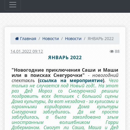
Главная
Новости
Новости
ЯНВАРЬ 2022
14.01.2022 09:12
88
ЯНВАРЬ 2022
"Новогодние приключения Саши и Маши
или в поисках Снегурочки"
-
новогодний
спектакль
(
ссылка на мероприятие
)
.
Чего
только не случается под Новый год!.. На этот
раз Дед Мороз со Снегурочкой решили
поздравить всех детишек с большой сцены
Дома культуры, да вот незадача - за кулисами и
огромными коридорами Дома культуры
Снегурочка заблудилась. Да не просто
заблудилась, а была заколдована злым
иностранным волшебником Гарри
Доберманом. Смогут ли Саша, Маша и Дед